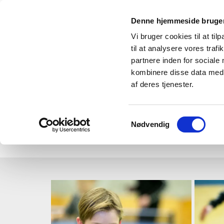
Denne hjemmeside bruger
Vi bruger cookies til at til
til at analysere vores tra
partnere inden for sociale
kombinere disse data med a
af deres tjenester.
Samtykkevalg
Nødvendig
Forside
Træning
Bliv medlem
Om foreni