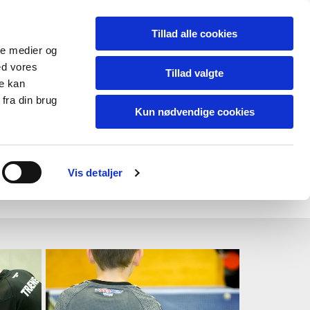
Tillad alle cookies
ale medier og
ed vores
Tillad valgte
re kan
fra din brug
Kun nødvendige cookies
Vis detaljer